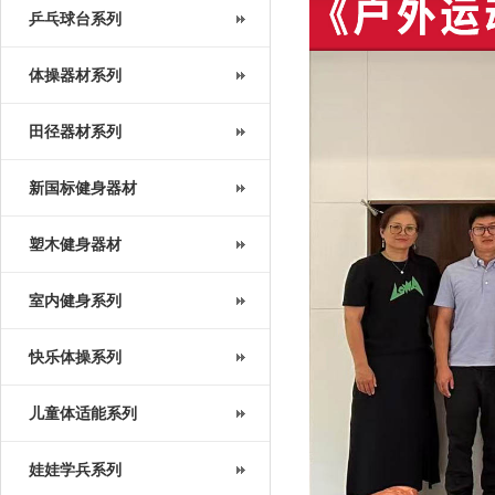
乒乓球台系列
体操器材系列
田径器材系列
新国标健身器材
塑木健身器材
室内健身系列
快乐体操系列
儿童体适能系列
娃娃学兵系列