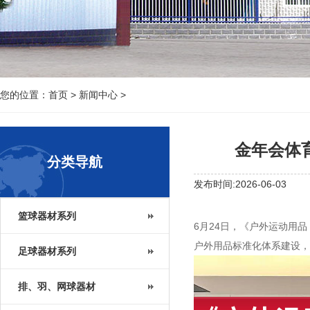
您的位置：
首页
>
新闻中心
>
金年会体
分类导航
发布时间:2026-06-03
篮球器材系列
6月24日，《户外运动用
户外用品标准化体系建设，
足球器材系列
排、羽、网球器材