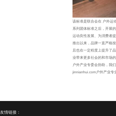
该标准是联合会在 户外运动
系列团体标准之后，开展的
运动良性发展、为消费者提
推出以来，品牌一直严格按
且也在一定程度上提升了品
业带来更多社会的和市场的
户外产业专委会协助，我们
jinnianhui.com户
友情链接：